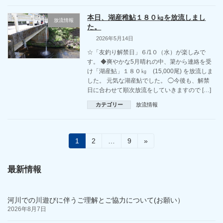
本日、湖産稚鮎１８０㎏を放流しまし
放流情報
た。
2026年5月14日
☆「友釣り解禁日」６/1０（水）が楽しみで
す。 ◆爽やかな5月晴れの中、簗から連絡を受
け「湖産鮎」１８０㎏ (15,000尾) を放流しま
した。 元気な湖産鮎でした。 ◯今後も、解禁
日に合わせて順次放流をしていきますので […]
カテゴリー
放流情報
投
固
固
固
1
2
…
9
»
定
定
定
稿
ペ
ペ
ペ
ー
ー
ー
最新情報
の
ジ
ジ
ジ
ペ
河川での川遊びに伴うご理解とご協力について(お願い）
ー
2026年8月7日