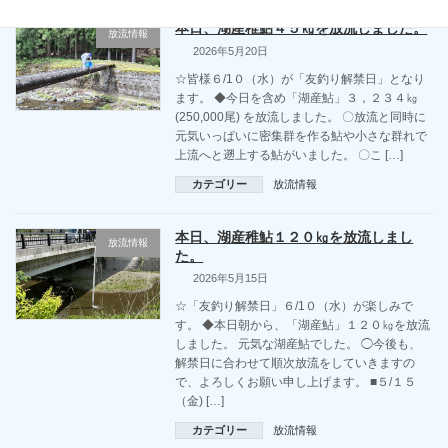
本日、湖産稚鮎４５㎏を放流しました。
放流情報
2026年5月20日
☆皆様６/1０（水）が「友釣り解禁日」となり
ます。 ◆今日を含め「湖産鮎」３，２３４㎏
(250,000尾) を放流しました。 〇放流と同時に
元気いっぱいに密集群を作る鮎や小さな群れで
上流へと遡上する鮎がいました。 〇こ […]
カテゴリー
放流情報
本日、湖産稚鮎１２０㎏を放流しまし
放流情報
た。
2026年5月15日
☆「友釣り解禁日」６/1０（水）が楽しみで
す。 ◆本日朝から、「湖産鮎」１２０㎏を放流
しました。 元気な湖産鮎でした。 ◯今後も、
解禁日に合わせて順次放流をしていきますの
で、よろしくお願い申し上げます。 ■５/１５
（金) […]
カテゴリー
放流情報