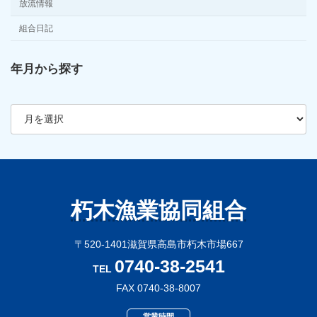
放流情報
組合日記
年月から探す
ア
ー
カ
イ
ブ
朽木漁業協同組合
〒520-1401滋賀県高島市朽木市場667
0740-38-2541
TEL
FAX 0740-38-8007
営業時間