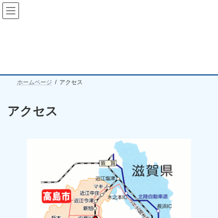
コ
ナ
朽木漁業協同組合
ン
ビ
テ
ゲ
ン
ー
ツ
シ
アクセス
へ
ョ
ス
ン
キ
に
ッ
移
プ
動
ホームページ
アクセス
アクセス