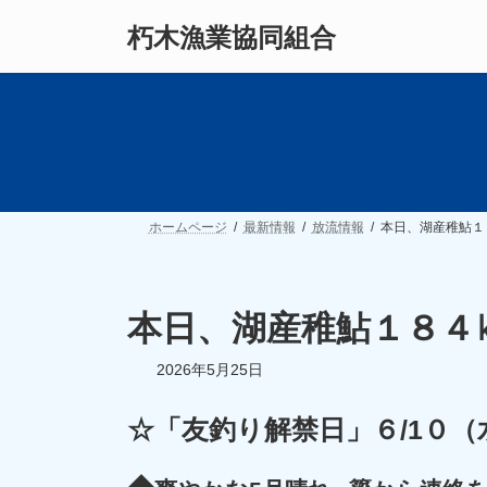
コ
ナ
朽木漁業協同組合
ン
ビ
テ
ゲ
ン
ー
ツ
シ
へ
ョ
ス
ン
キ
に
ッ
移
プ
動
ホームページ
最新情報
放流情報
本日、湖産稚鮎１
本日、湖産稚鮎１８４
2026年5月25日
☆「友釣り解禁日」６/1０