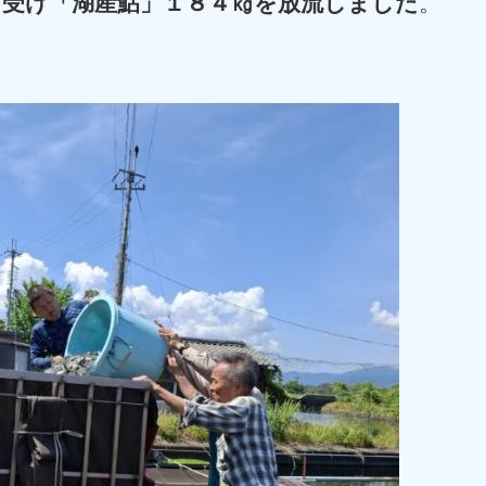
を受け「湖産鮎」
１８４㎏を放流しました
。