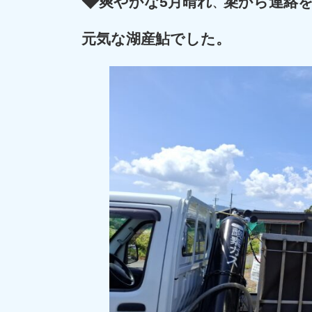
◆
爽やかな5月晴れ
簗から連絡
、
元気な
湖産鮎
でした。