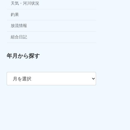
天気・河川状況
釣果
放流情報
組合日記
年月から探す
ア
ー
カ
イ
ブ