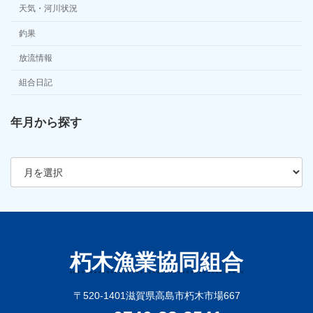
天気・河川状況
釣果
放流情報
組合日記
年月から探す
ア
ー
カ
イ
ブ
朽木漁業協同組合
〒520-1401滋賀県高島市朽木市場667