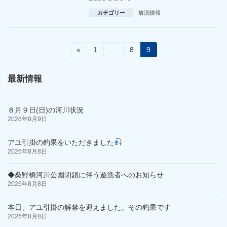
カテゴリー
放流情報
投
固
固
固
«
1
…
8
9
定
定
定
稿
ペ
ペ
ペ
ー
ー
ー
最新情報
の
ジ
ジ
ジ
ペ
８月９日(日)の河川状況
ー
2026年8月9日
ジ
アユ引掛の釣果をいただきました
送
2026年8月8日
り
◆桑野橋河川公園閉鎖に伴う遊漁者へのお知らせ
2026年8月8日
本日、アユ引掛の解禁を迎えました。その釣果です
2026年8月8日