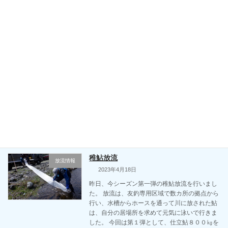
[…]
カテゴリー
放流情報
天然アユ、95kg放流しました
放流情報
2023年5月6日
いよいよやな場で遡上アユが採れ始め、本日、
やな組合から連絡をいただき、組合長と専務理
事2名で放流を実施していただきました。 サイ
ズは大きめで、船橋下流に60kg、高岩橋上流に
35kg放流しました。 これから、やなアユの収
[…]
カテゴリー
放流情報
稚鮎放流
放流情報
2023年4月18日
昨日、今シーズン第一弾の稚鮎放流を行いまし
た。 放流は、友釣専用区域で数カ所の拠点から
行い、水槽からホースを通って川に放された鮎
は、自分の居場所を求めて元気に泳いで行きま
した。 今回は第１弾として、仕立鮎８００㎏を