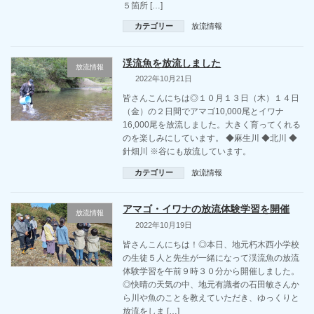
５箇所 […]
カテゴリー
放流情報
渓流魚を放流しました
放流情報
2022年10月21日
皆さんこんにちは◎１０月１３日（木）１４日
（金）の２日間でアマゴ10,000尾とイワナ
16,000尾を放流しました。大きく育ってくれる
のを楽しみにしています。 ◆麻生川 ◆北川 ◆
針畑川 ※谷にも放流しています。
カテゴリー
放流情報
アマゴ・イワナの放流体験学習を開催
放流情報
2022年10月19日
皆さんこんにちは！◎本日、地元朽木西小学校
の生徒５人と先生が一緒になって渓流魚の放流
体験学習を午前９時３０分から開催しました。
◎快晴の天気の中、地元有識者の石田敏さんか
ら川や魚のことを教えていただき、ゆっくりと
放流をしま […]