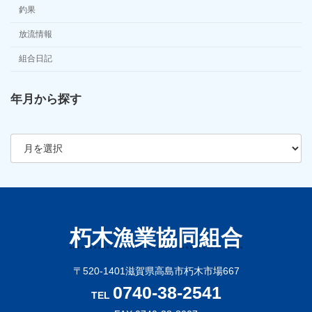
釣果
放流情報
組合日記
年月から探す
ア
ー
カ
イ
ブ
朽木漁業協同組合
〒520-1401滋賀県高島市朽木市場667
0740-38-2541
TEL