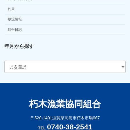
釣果
放流情報
組合日記
年月から探す
ア
ー
カ
イ
ブ
朽木漁業協同組合
〒520-1401滋賀県高島市朽木市場667
0740-38-2541
TEL