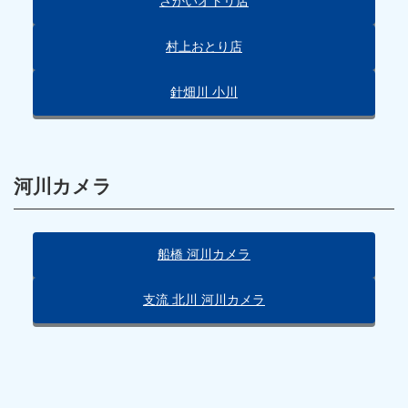
さかいオトリ店
村上おとり店
針畑川 小川
河川カメラ
船橋 河川カメラ
支流 北川 河川カメラ