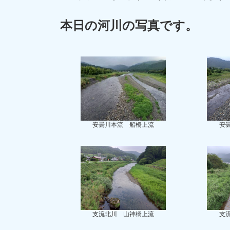
本日の河川の写真です。
安曇川本流 船橋上流
安
支流北川 山神橋上流
支