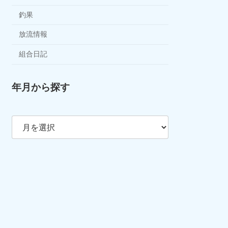
釣果
放流情報
組合日記
年月から探す
ア
ー
カ
イ
ブ