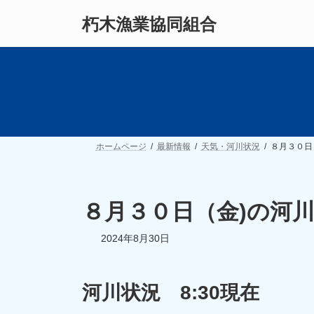
コ
ナ
朽木漁業協同組合
ン
ビ
テ
ゲ
ン
ー
ツ
シ
へ
ョ
ス
ン
キ
に
ッ
移
プ
動
ホームページ
最新情報
天気・河川状況
８月３０日
８月３０日（金)の河
2024年8月30日
河川状況 8:30現在