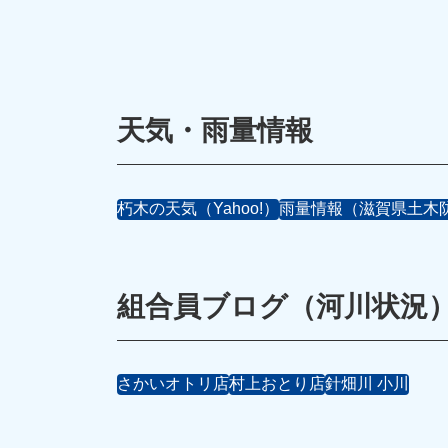
天気・雨量情報
朽木の天気（Yahoo!）
雨量情報（滋賀県土木
組合員ブログ（河川状況
さかいオトリ店
村上おとり店
針畑川 小川