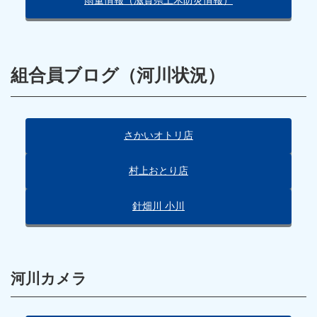
組合員ブログ（河川状況）
さかいオトリ店
村上おとり店
針畑川 小川
河川カメラ