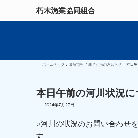
コ
ナ
朽木漁業協同組合
ン
ビ
テ
ゲ
ン
ー
ツ
シ
へ
ョ
ス
ン
キ
に
ッ
移
プ
動
ホームページ
最新情報
組合からのお知らせ
本日午
本日午前の河川状況に
2024年7月27日
○河川の状況のお問い合わせ
す。