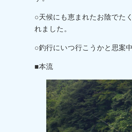
○天候にも恵まれたお陰でた
れました。
○釣行にいつ行こうかと思案
■本流