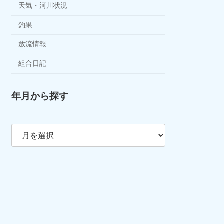
天気・河川状況
釣果
放流情報
組合日記
年月から探す
ア
ー
カ
イ
ブ