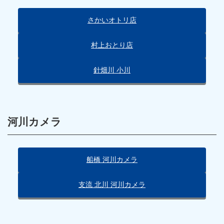
さかいオトリ店
村上おとり店
針畑川 小川
河川カメラ
船橋 河川カメラ
支流 北川 河川カメラ