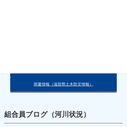
下岩瀬
天気・雨量情報
朽木の天気（Yahoo!）
雨量情報（滋賀県土木防災情報）
組合員ブログ（河川状況）