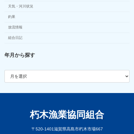
天気・河川状況
釣果
放流情報
組合日記
年月から探す
ア
ー
カ
イ
ブ
朽木漁業協同組合
〒520-1401滋賀県高島市朽木市場667