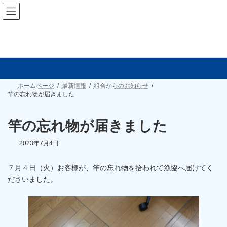
コ
ナ
朽木漁業協同組合
ン
ビ
テ
ゲ
ン
ー
ツ
シ
最新情報
へ
ョ
ス
ン
キ
に
ッ
移
プ
動
ホームページ
最新情報
組合からのお知らせ
竿の忘れ物が届きました
竿の忘れ物が届きました
2023年7月4日
７月４日（火）お客様が、竿の忘れ物を拾われて漁協へ届けてく
ださいました。