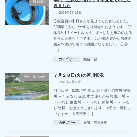
組合日記
きました
2026年7月28日
◯組合員の中村さんが見せてくださいました。
◯朝早くからウナギと格闘されたようです。 ◯
体長約1.1メートルあり、ずっしりと重みのある
見事な天然ウナギです。 ◯地域の豊かな自然の
恵みを改めて感じる瞬間となりました。 ◯暑
[…]
カテゴリー
組合日記
７月２８日(火)の河川状況
天気・河川状況
2026年7月28日
河川状況 8:30現在 本流 水位 濁りの有無 安曇
川 －４㎝ なし 支流 水位 濁りの有無 北 川 －
７㎝ なし 麻生川 －７㎝ なし 針畑川 －７㎝ な
し 皆様 おはようございます。 ○朝は、晴れて
いますが、大気不安 […]
カテゴリー
天気・河川状況