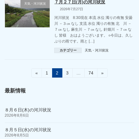
７月２７日(月)の河川状況
天気・河川状況
2026年7月27日
河川状況 8:30現在 本流 水位 濁りの有無 安曇
川 －３㎝ なし 支流 水位 濁りの有無 北 川 －
７㎝ なし 麻生川 －７㎝ なし 針畑川 －７㎝ な
し 皆様 おはようございます。 ○今日は、久し
ぶりの雨です。雨と […]
カテゴリー
天気・河川状況
投
固
固
固
固
«
1
2
3
…
74
»
定
定
定
定
稿
ペ
ペ
ペ
ペ
ー
ー
ー
ー
最新情報
の
ジ
ジ
ジ
ジ
ペ
８月６日(木)の河川状況
ー
2026年8月6日
ジ
８月５日(水)の河川状況
送
2026年8月5日