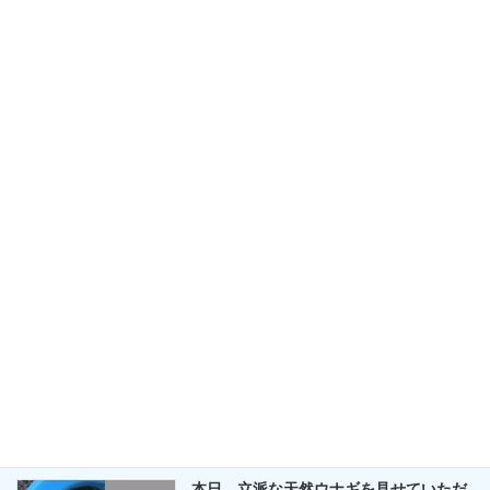
７月２８日(火)午後4時の河川状況
天気・河川状況
2026年7月28日
河川状況 １６:０0現在 本流 水位 濁りの有無
安曇川 平水 笹濁り 支流 水位 濁りの有無 北
川 平水 有り 麻生川 平水 有り 針畑川 平水 有り
皆様 こんにちは ○本日、大気不安定により昼
前から急に雨がザーと […]
カテゴリー
天気・河川状況
麻生川での渓流魚の釣果をいただきまし
釣果
た
2026年7月28日
大津市 美濃部 様から、アマゴの釣果をいた
だきました。 〇７月２７日(月) 午前中 麻生
川(木地山～足谷橋)での渓流魚（アマゴ）釣果
です。 〇最大2１㎝ 1匹 と １８㎝ ４匹 計５
匹。 〇美濃部様、釣果報告ありがとうご […]
カテゴリー
釣果
本日 立派な天然ウナギを見せていただ