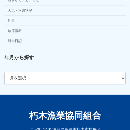
組合からのお知らせ
天気・河川状況
釣果
放流情報
組合日記
年月から探す
ア
ー
カ
イ
ブ
朽木漁業協同組合
〒520-1401滋賀県高島市朽木市場667