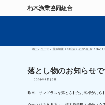
コ
ナ
朽木漁業協同組合
ン
ビ
テ
ゲ
ン
ー
ツ
シ
へ
ョ
ス
ン
キ
に
ッ
移
プ
動
ホームページ
最新情報
組合からのお知らせ
落とし
落とし物のお知らせで
2026年6月19日
昨日、サングラスを落とされたお客様がおら
心当たりのある方は、朽木漁業協同組合（０