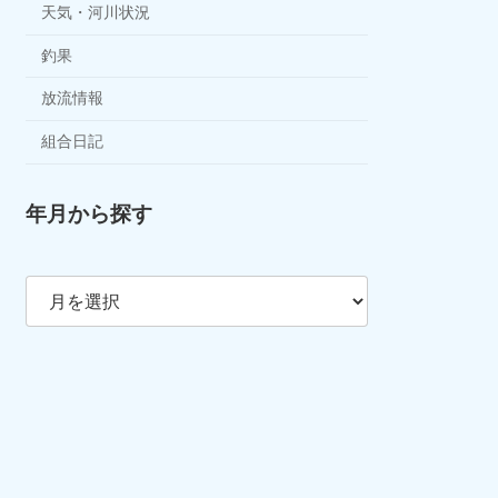
天気・河川状況
釣果
放流情報
組合日記
年月から探す
ア
ー
カ
イ
ブ