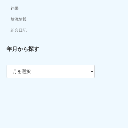
釣果
放流情報
組合日記
年月から探す
ア
ー
カ
イ
ブ