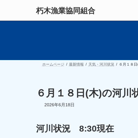
コ
ナ
朽木漁業協同組合
ン
ビ
テ
ゲ
ン
ー
ツ
シ
へ
ョ
ス
ン
キ
に
ッ
移
プ
動
ホームページ
最新情報
天気・河川状況
６月１８日
６月１８日(木)の河川
2026年6月18日
河川状況 8:30現在