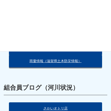
天気・雨量情報
朽木の天気（Yahoo!）
雨量情報（滋賀県土木防災情報）
組合員ブログ（河川状況）
さかいオトリ店