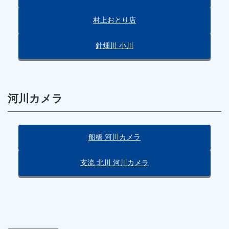
村上おとり店
針畑川 小川
河川カメラ
船橋 河川カメラ
支流 北川 河川カメラ