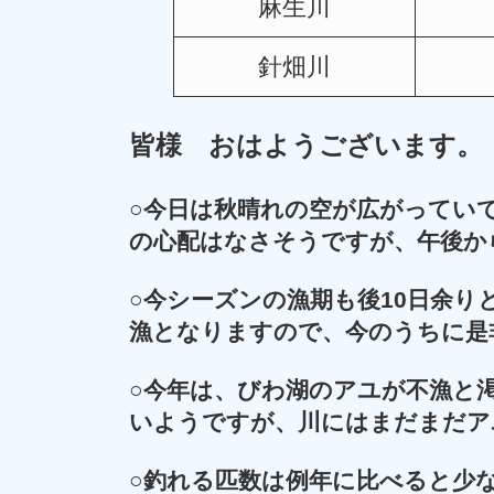
麻生川
針畑川
皆様 おはようございます。
○
今日は秋晴れの空が広がってい
の心配はなさそうですが、午後か
○今シーズンの漁期も後10日余り
漁となりますので、今のうちに
是
○今年は、びわ湖のアユが不漁と
いようですが、川にはまだまだア
○釣れる匹数は例年に比べると少