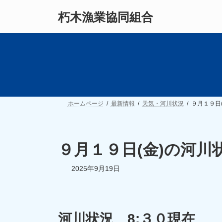
コ
ナ
朽木漁業協同組合
ン
ビ
テ
ゲ
ン
ー
ツ
シ
へ
ョ
ス
ン
キ
に
ッ
移
プ
動
ホームページ
最新情報
天気・河川状況
９月１９日
９月１９日(金)の河川
2025年9月19日
河川状況 8:３０現在