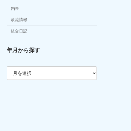
釣果
放流情報
組合日記
年月から探す
ア
ー
カ
イ
ブ