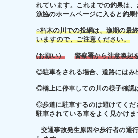
れています。これまでの釣果は、
漁協のホームページに入ると釣果
○朽木の川での投網は、漁期の最終
います
ので、ご注意ください。
(お願い）
警察署から注意喚起
◎
駐車をされる場合、道路にはみ
◎
橋上に停車しての川の様子確認
◎
歩道に駐車するのは避けてくだ
駐車されている車をよく見かけま
交通事故発生原因や歩行者の通