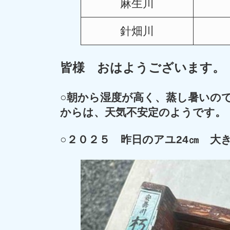
麻生川
針畑川
皆様 おはようございます。
○
朝から湿度が高く、蒸し暑い
の
からは、天気不安定のようです。
○２０２５ 昨日のアユ24㎝ 大