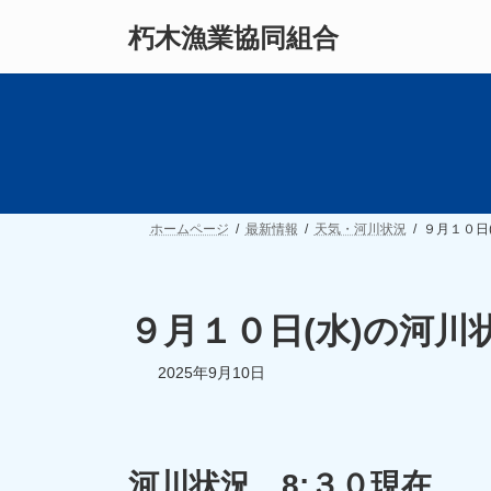
コ
ナ
朽木漁業協同組合
ン
ビ
テ
ゲ
ン
ー
ツ
シ
へ
ョ
ス
ン
キ
に
ッ
移
プ
動
ホームページ
最新情報
天気・河川状況
９月１０日
９月１０日(水)の河川
2025年9月10日
河川状況 8:３０現在