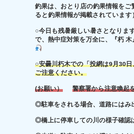
釣果は、おとり店の釣果情報をご
ると釣果情報が掲載されています
○今日も残暑厳しい暑さとなりま
で、熱中症対策を万全に、『朽 
○安曇川朽木での「投網は9月30
ご注意ください。
(お願い）
警察署から注意喚起
◎
駐車をされる場合、道路にはみ
◎
橋上に停車しての川の様子確認