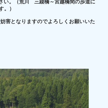
さい。（荒川 三繰橋～宮越橋間の歩道に
す。）
行妨害となりますのでよろしくお願いいた