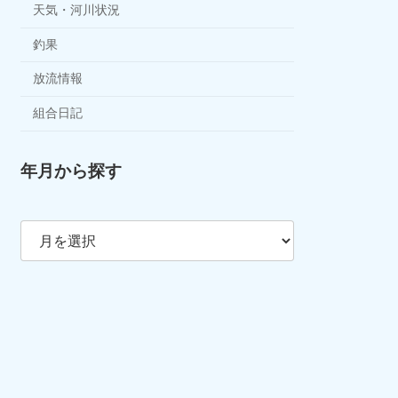
天気・河川状況
釣果
放流情報
組合日記
年月から探す
ア
ー
カ
イ
ブ