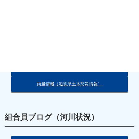
たします。
天気・雨量情報
朽木の天気（Yahoo!）
雨量情報（滋賀県土木防災情報）
組合員ブログ（河川状況）