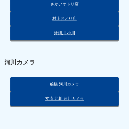
さかいオトリ店
村上おとり店
針畑川 小川
河川カメラ
船橋 河川カメラ
支流 北川 河川カメラ