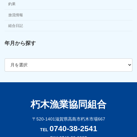
釣果
放流情報
組合日記
年月から探す
ア
ー
カ
イ
ブ
朽木漁業協同組合
〒520-1401滋賀県高島市朽木市場667
0740-38-2541
TEL