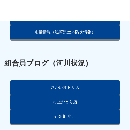
朽木の天気（Yahoo!）
雨量情報（滋賀県土木防災情報）
組合員ブログ（河川状況）
さかいオトリ店
村上おとり店
針畑川 小川