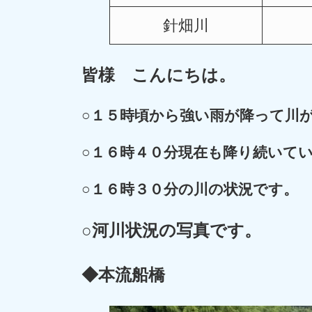
針畑川
皆様 こんにちは。
○
１５時頃から強い雨が降って川
○１６時４０分現在も降り続いて
○
１６時３０分の川の状況です。
○河川状況の写真です。
◆本流船橋