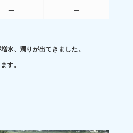
ー
ー
が増水、濁りが出てきました。
います。