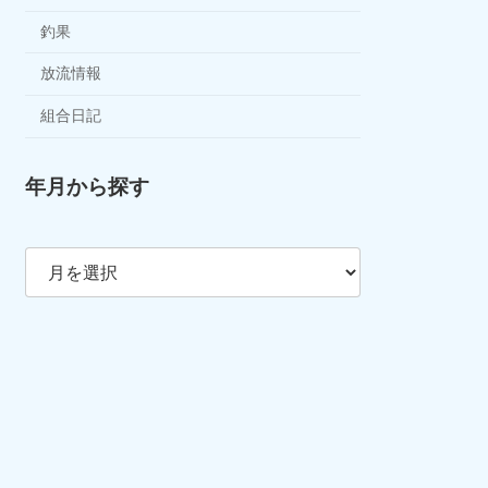
釣果
放流情報
組合日記
年月から探す
ア
ー
カ
イ
ブ