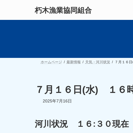
コ
ナ
朽木漁業協同組合
ン
ビ
テ
ゲ
ン
ー
ツ
シ
へ
ョ
ス
ン
キ
に
ッ
移
プ
動
ホームページ
最新情報
天気・河川状況
７月１６日
７月１６日(水) １６
2025年7月16日
河川状況 １６:３０現在