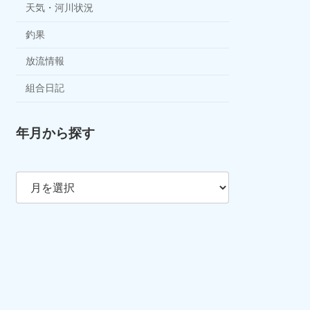
天気・河川状況
釣果
放流情報
組合日記
年月から探す
ア
ー
カ
イ
ブ