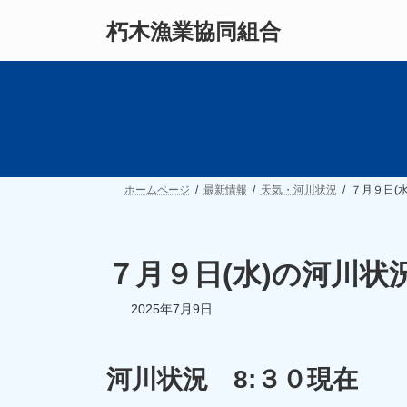
コ
ナ
朽木漁業協同組合
ン
ビ
テ
ゲ
ン
ー
ツ
シ
へ
ョ
ス
ン
キ
に
ッ
移
プ
動
ホームページ
最新情報
天気・河川状況
７月９日(
７月９日(水)の河川状
2025年7月9日
河川状況 8:３０現在