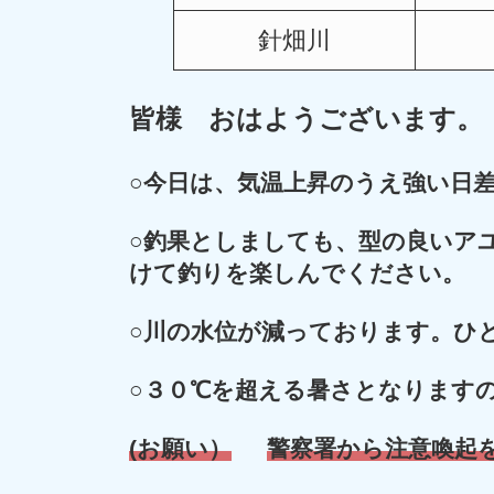
針畑川
皆様 おはようございます。
○
今日は、気温上昇のうえ強い日
○釣果としましても、型の良いア
けて釣りを楽しんでください。
○川の水位が減っております
。
ひ
○３０℃を超える暑さとなります
(お願い）
警察署から注意喚起