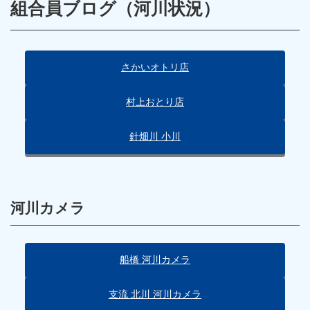
組合員ブログ（河川状況）
さかいオトリ店
村上おとり店
針畑川 小川
河川カメラ
船橋 河川カメラ
支流 北川 河川カメラ