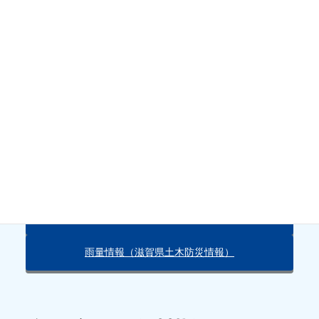
ルールとマナーを守ってお楽しみいただきますようお願いいた
します。
注）
ゴミは、必ずお持ち帰りいただきますようよろしくお願いい
たします。
天気・雨量情報
朽木の天気（Yahoo!）
雨量情報（滋賀県土木防災情報）