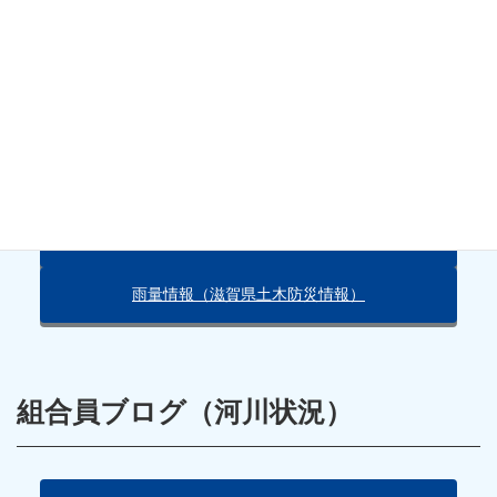
たします。
天気・雨量情報
朽木の天気（Yahoo!）
雨量情報（滋賀県土木防災情報）
組合員ブログ（河川状況）