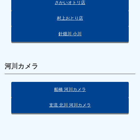
さかいオトリ店
村上おとり店
針畑川 小川
河川カメラ
船橋 河川カメラ
支流 北川 河川カメラ