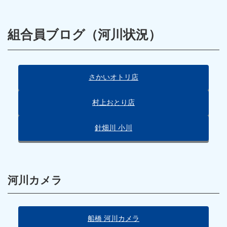
組合員ブログ（河川状況）
さかいオトリ店
村上おとり店
針畑川 小川
河川カメラ
船橋 河川カメラ