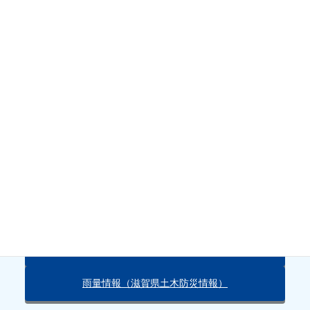
日常の忙しさから離れ
、のんびり釣りを楽しんでくださいま
せ！！
ルールとマナーを守ってお楽しみいただきますようお願いいた
します。
注）
ゴミは、必ずお持ち帰りいただきますようよろしくお願いい
たします。
天気・雨量情報
朽木の天気（Yahoo!）
雨量情報（滋賀県土木防災情報）