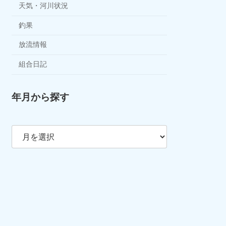
天気・河川状況
釣果
放流情報
組合日記
年月から探す
ア
ー
カ
イ
ブ