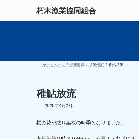
コ
ナ
朽木漁業協同組合
ン
ビ
テ
ゲ
ン
ー
ツ
シ
へ
ョ
ス
ン
キ
に
ッ
移
プ
動
ホームページ
最新情報
放流情報
稚鮎放流
稚鮎放流
2025年4月22日
桜の花が散り葉桜の時季となりました。
本日午前９時３０分から、安曇川・北川に４