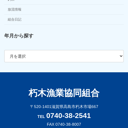
放流情報
組合日記
年月から探す
ア
ー
カ
イ
ブ
朽木漁業協同組合
〒520-1401滋賀県高島市朽木市場667
0740-38-2541
TEL
FAX 0740-38-8007