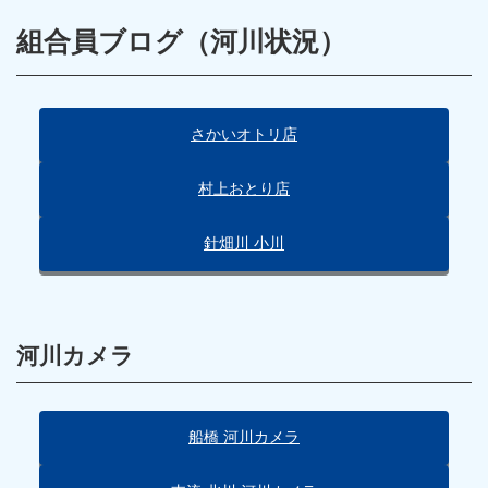
組合員ブログ（河川状況）
さかいオトリ店
村上おとり店
針畑川 小川
河川カメラ
船橋 河川カメラ