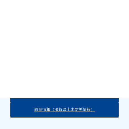
山神橋水位
天気・雨量情報
朽木の天気（Yahoo!）
雨量情報（滋賀県土木防災情報）