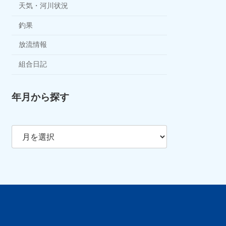
天気・河川状況
釣果
放流情報
組合日記
年月から探す
ア
ー
カ
イ
ブ