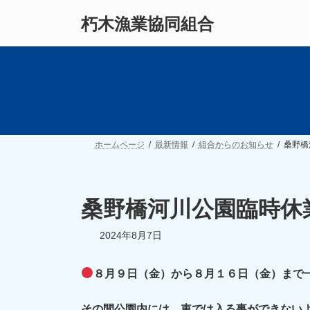
コ
ナ
朽木漁業協同組合
ン
ビ
テ
ゲ
ン
ー
ツ
シ
へ
ョ
ス
ン
キ
に
ッ
移
プ
動
ホームページ
最新情報
組合からのお知らせ
桑野橋
桑野橋河川公園臨時休
2024年8月7日
８月９日（金）から８月１６日（金）まで
その間公園内には、車では入る事ができない