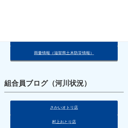
天気・雨量情報
朽木の天気（Yahoo!）
雨量情報（滋賀県土木防災情報）
組合員ブログ（河川状況）
さかいオトリ店
村上おとり店