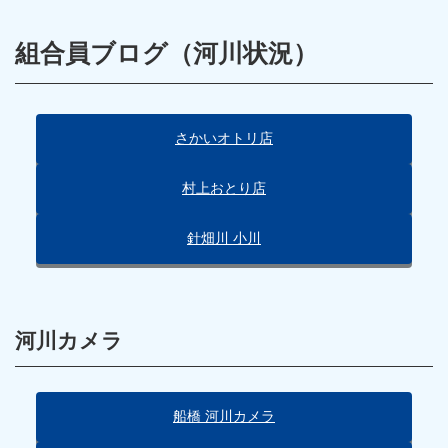
組合員ブログ（河川状況）
さかいオトリ店
村上おとり店
針畑川 小川
河川カメラ
船橋 河川カメラ