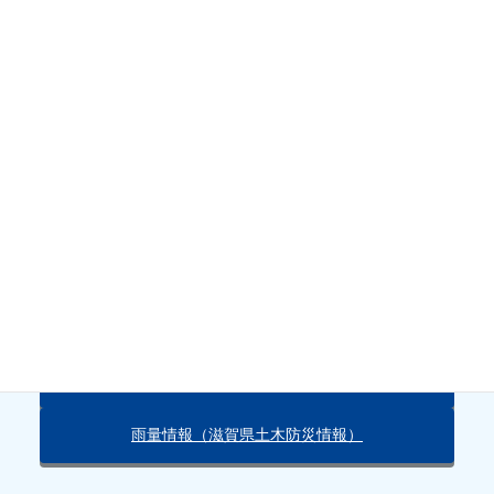
天気・雨量情報
朽木の天気（Yahoo!）
雨量情報（滋賀県土木防災情報）