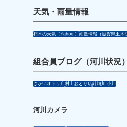
天気・雨量情報
朽木の天気（Yahoo!）
雨量情報（滋賀県土木
組合員ブログ（河川状況
さかいオトリ店
村上おとり店
針畑川 小川
河川カメラ