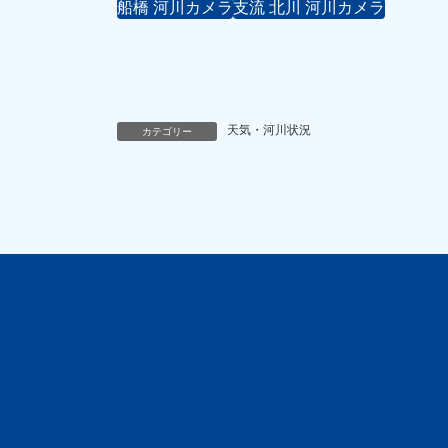
船橋 河川カメラ
支流 北川 河川カメラ
天気・河川状況
カテゴリー