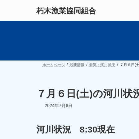
コ
ナ
朽木漁業協同組合
ン
ビ
テ
ゲ
ン
ー
ツ
シ
へ
ョ
ス
ン
キ
に
ッ
移
プ
動
ホームページ
最新情報
天気・河川状況
７月６日(
７月６日(土)の河川状
2024年7月6日
河川状況 8:30現在