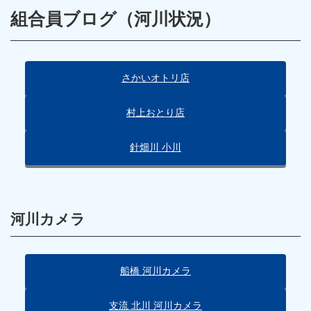
組合員ブログ（河川状況）
さかいオトリ店
村上おとり店
針畑川 小川
河川カメラ
船橋 河川カメラ
支流 北川 河川カメラ