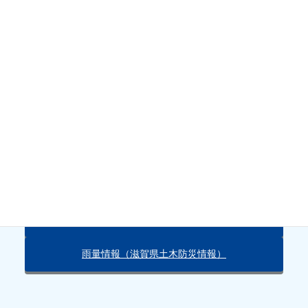
水位
天気・雨量情報
朽木の天気（Yahoo!）
雨量情報（滋賀県土木防災情報）