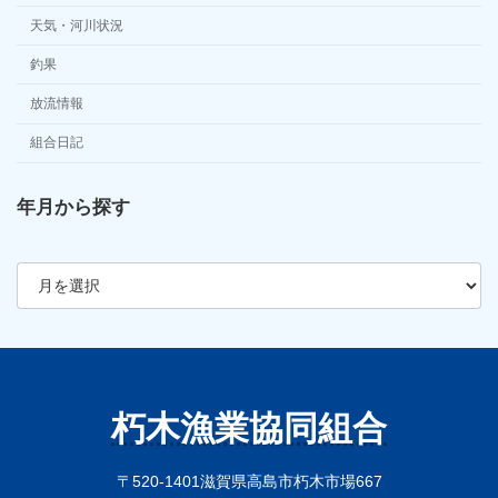
天気・河川状況
釣果
放流情報
組合日記
年月から探す
ア
ー
カ
イ
ブ
朽木漁業協同組合
〒520-1401滋賀県高島市朽木市場667