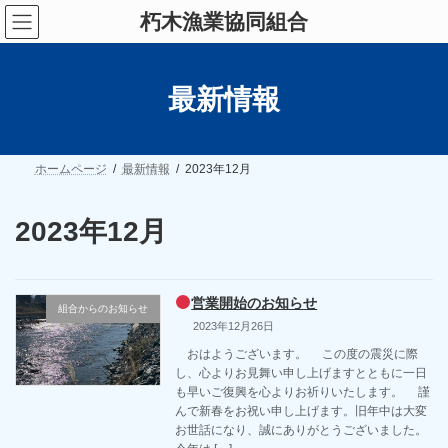
コ
ナ
朽木漁業協同組合
ン
ビ
テ
ゲ
ン
ー
ツ
シ
最新情報
へ
ョ
ス
ン
キ
に
ッ
移
プ
動
ホームページ
最新情報
2023年12月
2023年12月
営業開始のお知らせ
組合からのお知らせ
2023年12月26日
おはようございます。 この度の震災に際
し、心よりお見舞い申し上げますとともに一日
も早いご復興を心よりお祈りいたします。 謹
んで新春をお祝い申し上げます。旧年中は大変
お世話になり、誠にありがとうございました。