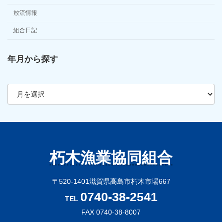
放流情報
組合日記
年月から探す
ア
ー
カ
イ
ブ
朽木漁業協同組合
〒520-1401滋賀県高島市朽木市場667
0740-38-2541
TEL
FAX 0740-38-8007