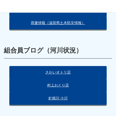
朽木の天気（Yahoo!）
雨量情報（滋賀県土木防災情報）
組合員ブログ（河川状況）
さかいオトリ店
村上おとり店
針畑川 小川