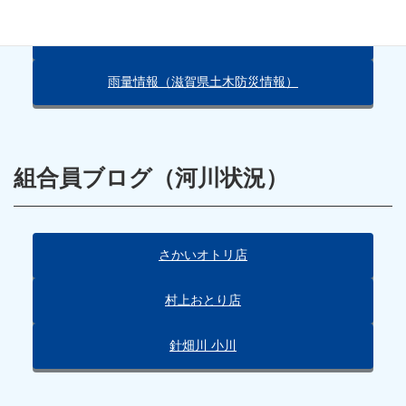
朽木の天気（Yahoo!）
雨量情報（滋賀県土木防災情報）
組合員ブログ（河川状況）
さかいオトリ店
村上おとり店
針畑川 小川