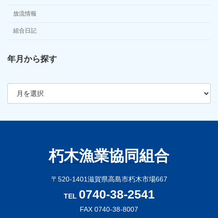
放流情報
組合日記
年月から探す
ア
ー
カ
イ
ブ
朽木漁業協同組合
〒520-1401滋賀県高島市朽木市場667
0740-38-2541
TEL
FAX 0740-38-8007