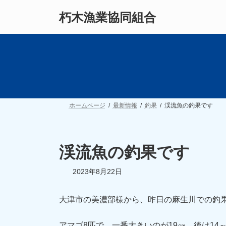
コ
ナ
朽木漁業協同組合
ン
ビ
テ
ゲ
ン
ー
ツ
シ
へ
ョ
ス
ン
キ
に
ッ
移
プ
動
ホームページ
最新情報
釣果
渓流魚の釣果です
渓流魚の釣果です
2023年8月22日
大津市の美濃部様から、昨日の麻生川での釣
アマゴ8匹で、一番大きいのが19㎝、後は14