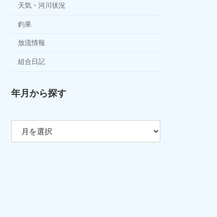
天気・河川状況
釣果
放流情報
組合日記
年月から探す
ア
ー
カ
イ
ブ