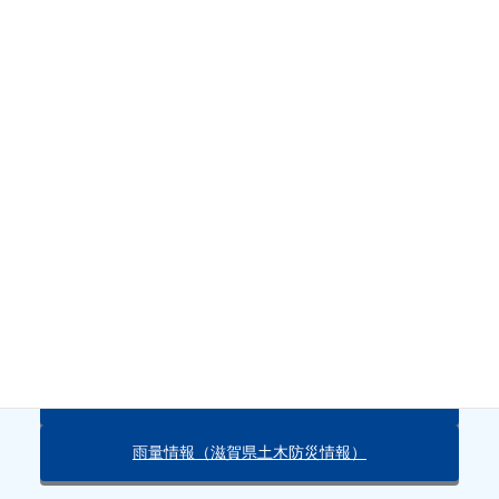
水位
天気・雨量情報
朽木の天気（Yahoo!）
雨量情報（滋賀県土木防災情報）