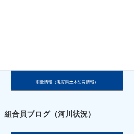
山神橋上流で釣られました？
天気・雨量情報
朽木の天気（Yahoo!）
雨量情報（滋賀県土木防災情報）
組合員ブログ（河川状況）