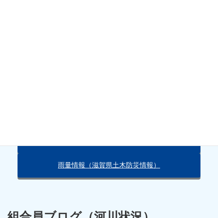
水位
天気・雨量情報
朽木の天気（Yahoo!）
雨量情報（滋賀県土木防災情報）
組合員ブログ（河川状況）