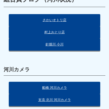
さかいオトリ店
村上おとり店
針畑川 小川
河川カメラ
船橋 河川カメラ
支流 北川 河川カメラ