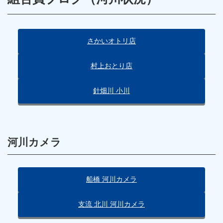
さかいオトリ店
村上おとり店
針畑川 小川
河川カメラ
船橋 河川カメラ
支流 北川 河川カメラ