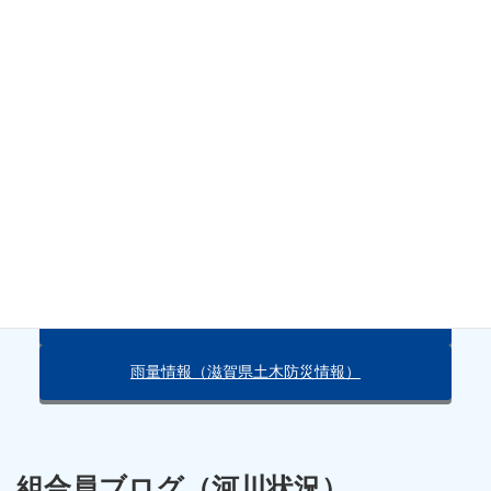
水位
天気・雨量情報
朽木の天気（Yahoo!）
雨量情報（滋賀県土木防災情報）
組合員ブログ（河川状況）