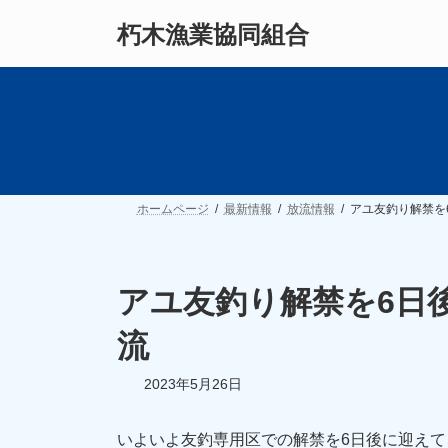
コ
ナ
朽木漁業協同組合
ン
ビ
テ
ゲ
ン
ー
ツ
シ
へ
ョ
ス
ン
キ
に
ッ
移
プ
動
ホームページ
最新情報
放流情報
アユ友釣り解禁を
アユ友釣り解禁を6日後
流
2023年5月26日
いよいよ友釣専用区での解禁を6日後に迎え