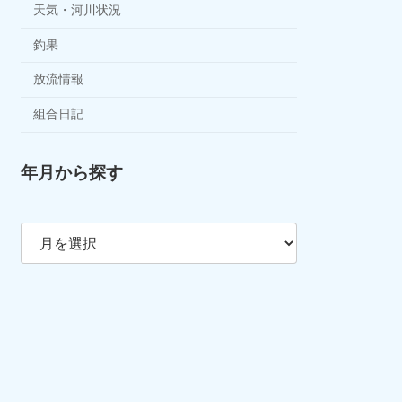
天気・河川状況
釣果
放流情報
組合日記
年月から探す
ア
ー
カ
イ
ブ